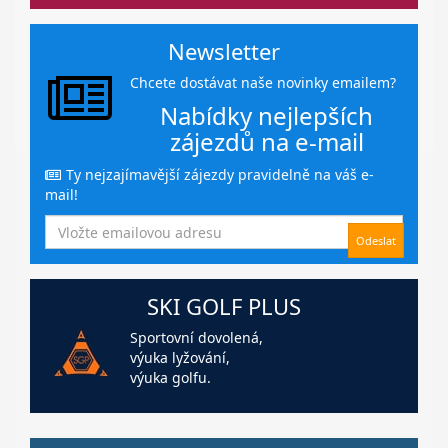
Newsletter
Chcete dostávat naše novinky emailem?
Nabídky nejlepších
zájezdů na e-mail
Ty nejzajímavější zájezdy pravidelně na váš e-
mail!
SKI GOLF PLUS
Sportovní dovolená,
výuka lyžování,
výuka golfu.