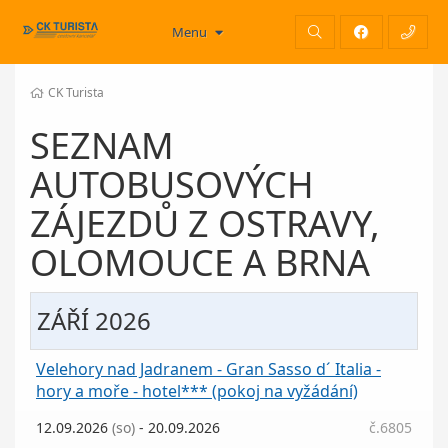
Menu
CK Turista
SEZNAM
AUTOBUSOVÝCH
ZÁJEZDŮ Z OSTRAVY,
OLOMOUCE A BRNA
ZÁŘÍ 2026
Velehory nad Jadranem - Gran Sasso d´ Italia -
hory a moře - hotel*** (pokoj na vyžádání)
12.09.2026
(so)
- 20.09.2026
č.6805