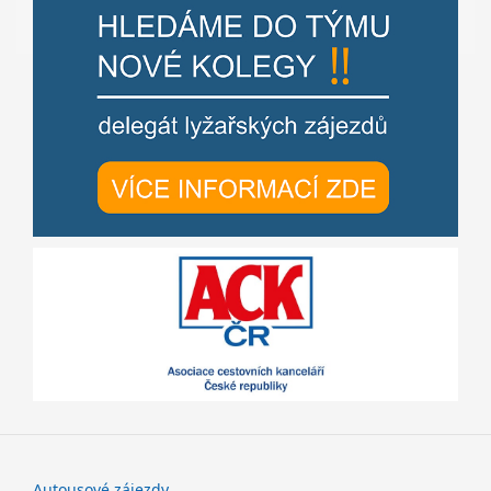
Autousové zájezdy