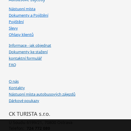
Nástupní místa
Dokumenty a Pojištění
Pojištění
Slevy
Ohlasy klientů
Informace - jak objednat
Dokumenty ke stažení
kontaktní formulář
FAQ
O nás
Kontakty
Nástupní místa autobusových zájezdů
Dárkové poukazy
CK TURISTA s.r.o.
U Soudu 6199/21, 70800 Ostrava
Telefon:
724 772 080