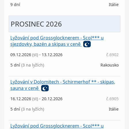
9 dní
Itálie
PROSINEC 2026
Lyžování pod Grossglocknerem - Scol*** u
sjezdovky, bazén a skipas v ceně
09.12.2026
(st)
- 13.12.2026
č.6902
5 dní
(3 na lyžích)
Rakousko
Lyžování v Dolomitech - Schirmerhof ** - skipas,
sauna v ceně
16.12.2026
(st)
- 20.12.2026
č.6905
5 dní
(3 na lyžích)
Itálie
Lyžování pod Grossglocknerem - Scol*** u