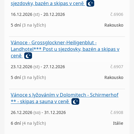
sjezdovky, bazén a skipas v ceně
16.12.2026
(st)
- 20.12.2026
č.6906
5 dní
(3 na lyžích)
Rakousko
Vánoce - Grossglockner-Heiligenblut -
Landhotel*** Post u sjezdovky, bazén a skipas v
ceně
23.12.2026
(st)
- 27.12.2026
č.6907
5 dní
(3 na lyžích)
Rakousko
Vánoce s lyžováním v Dolomitech - Schirmerhof
** - skipas a sauna v ceně
26.12.2026
(so)
- 31.12.2026
č.6908
6 dní
(4 na lyžích)
Itálie