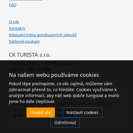
FAQ
O nás
Kontakty
Nástupní místa autobusových zájezdů
Dárkové poukazy
CK TURISTA s.r.o.
U Soudu 6199/21, 70800 Ostrava
Telefon:
724 772 080
Na našem webu používáme cookies
Email:
janikova@ckturista.cz
Pokud lépe pochopíme, co vás zajímá, můžeme vám
zobrazovat přesně to, co hledáte. Cookies využíváme k
9.00–12.30
telefonické informace: v pracovní dny
analýze informací, aby náš web dobře fungoval a mohli
13.30–18.00..
jsme ho dále zlepšovat.
Nepřetržitě: internetový prodej
www.ckturista.cz
Email:
ckturista@ckturista.cz
Povolit vše
Nastavit cookies
Další informace o CK TURISTA
Odmítnout