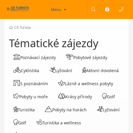
Menu
CK Turista
Tématické zájezdy
Poznávací zájezdy
Pobytové zájezdy
Cyklistika
Lyžování
Aktivní dovolená
S poznáváním
Lázně a wellness pobyty
Pobyty u moře
Krásy přírody
Golf
Turistika
Pobyty na horách
Lyžování
Golf
Turistika a wellness