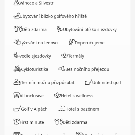
Vánoce a Silvestr
Ubytování blízko golfového hřiště
Děti zdarma
Ubytování blízko sjezdovky
Lyžování na ledovci
Doporučujeme
vedle sjezdovky
Termály
Cykloturistika
Bez nočního přejezdu
Termín možno přizpůsobit
Unlimited golf
All inclusive
Hotel s wellness
Golf v Alpách
Hotel s bazénem
First minute
Děti zdarma