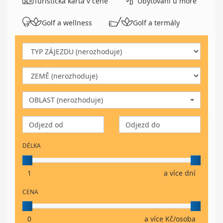
Turistická karta v ceně
Ubytování u moře
Golf a wellness
Golf a termály
OBLAST (nerozhoduje)
DÉLKA
1
a více dní
CENA
0
a více Kč/osoba